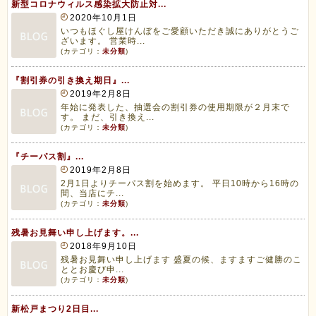
新型コロナウィルス感染拡大防止対...
2020年10月1日
いつもほぐし屋けんぼをご愛顧いただき誠にありがとうご
ざいます。 営業時...
(カテゴリ：
未分類
)
『割引券の引き換え期日』...
2019年2月8日
年始に発表した、抽選会の割引券の使用期限が２月末で
す。 まだ、引き換え...
(カテゴリ：
未分類
)
『チーパス割』...
2019年2月8日
2月1日よりチーパス割を始めます。 平日10時から16時の
間、当店にチ...
(カテゴリ：
未分類
)
残暑お見舞い申し上げます。...
2018年9月10日
残暑お見舞い申し上げます 盛夏の候、ますますご健勝のこ
ととお慶び申...
(カテゴリ：
未分類
)
新松戸まつり2日目...