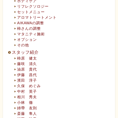
ボディケア
リフレクソロジー
セットメニュー
アロマトリートメント
AIKAWAの調整
柿さんの調整
マタニティ施術
オプション
その他
スタッフ紹介
柿原 健太
藤咲 清久
油原 貴代
伊藤 昌代
濱田 淳子
久保 めぐみ
中村 英子
相川 秀夫
小林 徹
姉帶 友則
斎藤 隼人