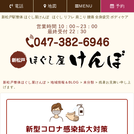
電話
地図
MENU
予約
新松戸駅整体 ほぐし屋けんぼ
ほぐし リフレ 肩こり 腰痛 全身疲労 ボディケア
営業時間 10：00～23：00
最終受付 22：30
新松戸整体ほぐし屋けんぼ
>
地域情報＆BLOG
>
未分類
>
残暑お見舞い申し上
げます。
新型コロナ感染拡大対策