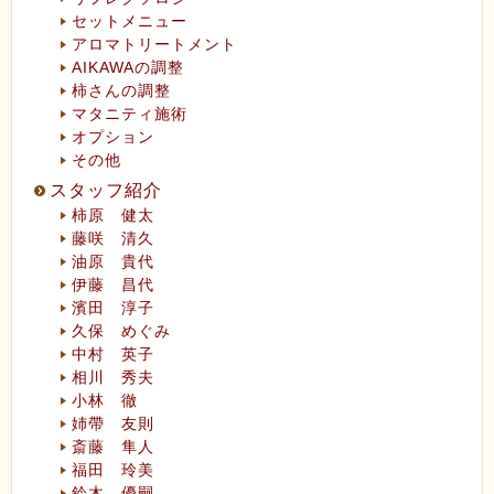
セットメニュー
アロマトリートメント
AIKAWAの調整
柿さんの調整
マタニティ施術
オプション
その他
スタッフ紹介
柿原 健太
藤咲 清久
油原 貴代
伊藤 昌代
濱田 淳子
久保 めぐみ
中村 英子
相川 秀夫
小林 徹
姉帶 友則
斎藤 隼人
福田 玲美
鈴木 優嗣